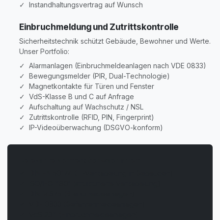
✓ Instandhaltungsvertrag auf Wunsch
Einbruchmeldung und Zutrittskontrolle
Sicherheitstechnik schützt Gebäude, Bewohner und Werte.
Unser Portfolio:
✓ Alarmanlagen (Einbruchmeldeanlagen nach VDE 0833)
✓ Bewegungsmelder (PIR, Dual-Technologie)
✓ Magnetkontakte für Türen und Fenster
✓ VdS-Klasse B und C auf Anfrage
✓ Aufschaltung auf Wachschutz / NSL
✓ Zutrittskontrolle (RFID, PIN, Fingerprint)
✓ IP-Videoüberwachung (DSGVO-konform)
Relevante Normen: Schwachstrom
✓ DIN EN 50174 (IT-Verkabelung in Gebäuden)
✓ ISO/IEC 11801 (strukturierte Verkabelung)
✓ DIN 14675 (Brandmeldeanlagen)
✓ VDE 0833 (Gefahrenmeldeanlagen)
✓ VdS 2311 (Einbruchmeldeanlagen)