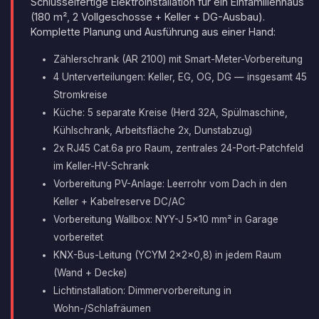
Schlüsselfertige Elektroinstallation für ein Einfamilienhaus
(180 m², 2 Vollgeschosse + Keller + DG-Ausbau).
Komplette Planung und Ausführung aus einer Hand:
Zählerschrank (AR 2100) mit Smart-Meter-Vorbereitung
4 Unterverteilungen: Keller, EG, OG, DG — insgesamt 45
Stromkreise
Küche: 5 separate Kreise (Herd 32A, Spülmaschine,
Kühlschrank, Arbeitsfläche 2x, Dunstabzug)
2x RJ45 Cat.6a pro Raum, zentrales 24-Port-Patchfeld
im Keller-HV-Schrank
Vorbereitung PV-Anlage: Leerrohr vom Dach in den
Keller + Kabelreserve DC/AC
Vorbereitung Wallbox: NYY-J 5x10 mm² in Garage
vorbereitet
KNX-Bus-Leitung (YCYM 2x2x0,8) in jedem Raum
(Wand + Decke)
Lichtinstallation: Dimmervorbereitung in
Wohn-/Schlafräumen