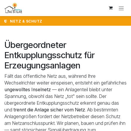
Zum Inhalt springen
NETZ & SCHUTZ
Übergeordneter
Entkupplungsschutz für
Erzeugungsanlagen
Fällt das öffentliche Netz aus, während Ihre
Wechselrichter weiter einspeisen, entsteht ein gefährliches
ungewolltes Inselnetz
— ein Anlagenteil bleibt unter
Spannung, obwohl das Netz „tot" sein sollte. Der
übergeordnete Entkupplungsschutz erkennt genau das
und
trennt die Anlage sicher vom Netz
. Ab bestimmten
Anlagengrößen fordert der Netzbetreiber diesen Schutz
am Netzanschlusspunkt. Wir planen, bauen und prüfen ihn
— samt störsicherer Signalübertragung zum