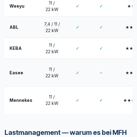
11 /
Weeyu
✓
✓
★★
22 kW
7,4 / 11 /
ABL
✓
✓
★★
22 kW
11 /
KEBA
✓
✓
★★
22 kW
11 /
Easee
✓
–
★★
22 kW
11 /
Mennekes
✓
✓
★★★
22 kW
Lastmanagement — warum es bei MFH