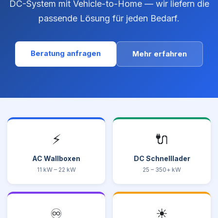
DC-System mit Vehicle-to-Home — wir liefern die
passende Lösung für jeden Bedarf.
Beratung anfragen
Mehr erfahren
⚡
🔌
AC Wallboxen
DC Schnelllader
11 kW – 22 kW
25 – 350+ kW
♾
☀