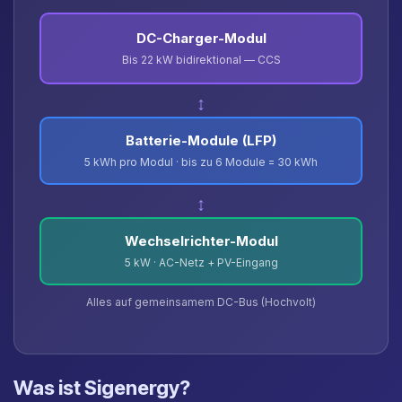
DC-Charger-Modul
Bis 22 kW bidirektional — CCS
↕
Batterie-Module (LFP)
5 kWh pro Modul · bis zu 6 Module = 30 kWh
↕
Wechselrichter-Modul
5 kW · AC-Netz + PV-Eingang
Alles auf gemeinsamem DC-Bus (Hochvolt)
Was ist Sigenergy?