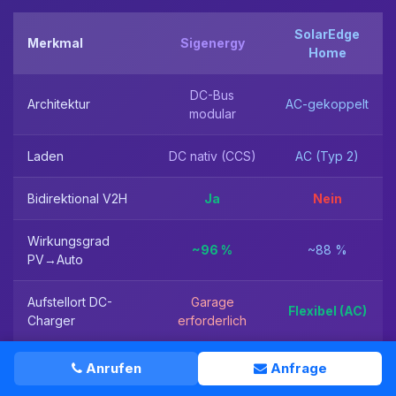
SolarEdge
Merkmal
Sigenergy
Home
DC-Bus
Architektur
AC-gekoppelt
modular
Laden
DC nativ (CCS)
AC (Typ 2)
Bidirektional V2H
Ja
Nein
Wirkungsgrad
~96 %
~88 %
PV→Auto
Aufstellort DC-
Garage
Flexibel (AC)
Charger
erforderlich
Batteriekapazität
bis 30 kWh
bis 23 kWh
Anrufen
Anfrage