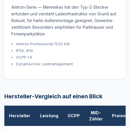
Amtron-Serie — Mennekes hat den Typ-2-Stecker
erfunden und versteht Ladeinfrastruktur von Grund auf.
Robust, für harte Außenmontage geeignet, Gewerbe-
zertifiziert. Besonders empfohlen für Parkhäuser und
Firmenparkplätze.
Amtron Professional 11/22 kW
IP54, IK10
OCPP 1.6
Dynamisches Lastmanagement
Hersteller-Vergleich auf einen Blick
MID-
Hersteller
Leistung
OCPP
Preisni
Zähler