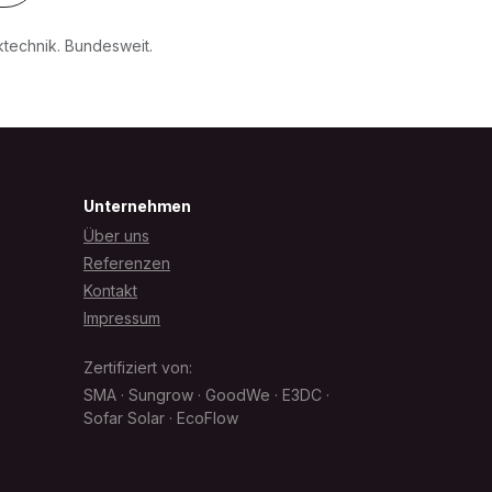
ktechnik. Bundesweit.
Unternehmen
Über uns
Referenzen
Kontakt
Impressum
Zertifiziert von:
SMA · Sungrow · GoodWe · E3DC ·
Sofar Solar · EcoFlow