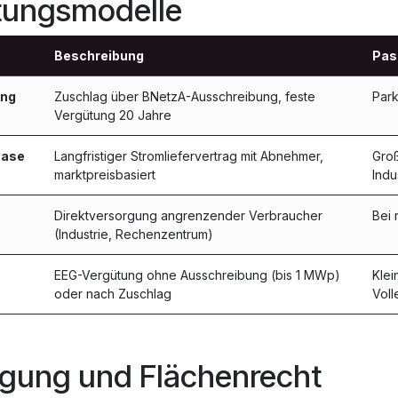
tungsmodelle
Beschreibung
Pas
ung
Zuschlag über BNetzA-Ausschreibung, feste
Par
Vergütung 20 Jahre
hase
Langfristiger Stromliefervertrag mit Abnehmer,
Groß
marktpreisbasiert
Indu
Direktversorgung angrenzender Verbraucher
Bei 
(Industrie, Rechenzentrum)
EEG-Vergütung ohne Ausschreibung (bis 1 MWp)
Klei
oder nach Zuschlag
Voll
gung und Flächenrecht