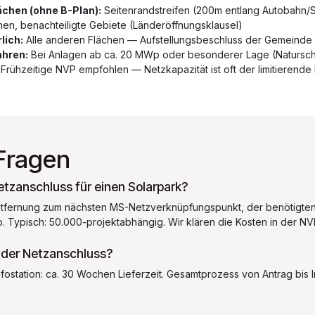
lächen (ohne B-Plan):
Seitenrandstreifen (200m entlang Autobahn/
hen, benachteiligte Gebiete (Länderöffnungsklausel)
lich:
Alle anderen Flächen — Aufstellungsbeschluss der Gemeinde 
hren:
Bei Anlagen ab ca. 20 MWp oder besonderer Lage (Natursch
Frühzeitige NVP empfohlen — Netzkapazität ist oft der limitierende
Fragen
etzanschluss für einen Solarpark?
ntfernung zum nächsten MS-Netzverknüpfungspunkt, der benötigte
 Typisch: 50.000-projektabhängig. Wir klären die Kosten in der N
 der Netzanschluss?
fostation: ca. 30 Wochen Lieferzeit. Gesamtprozess von Antrag bis 