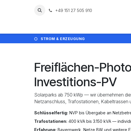
Zum Inhalt springen
+49 151 27 505 910
Home
Leistun
STROM & ERZEUGUNG
Freiflächen-Photo
Investitions-PV
Solarparks ab 750 kWp — wir übernehmen die 
Netzanschluss, Trafostationen, Kabeltrassen 
Schlüsselfertig:
NVP bis Übergabe an Netzbetr
Trafostationen:
400 kVA bis 3.150 kVA — individue
Erfahrung:
Bayernwerk, Netze BW und weitere 