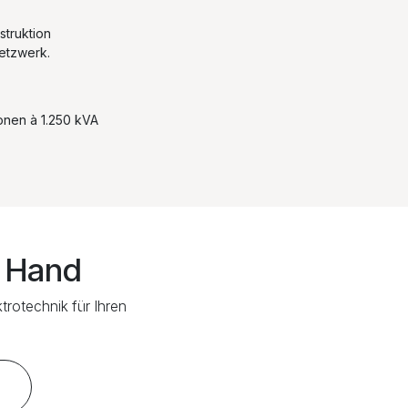
struktion
etzwerk.
onen à 1.250 kVA
r Hand
trotechnik für Ihren