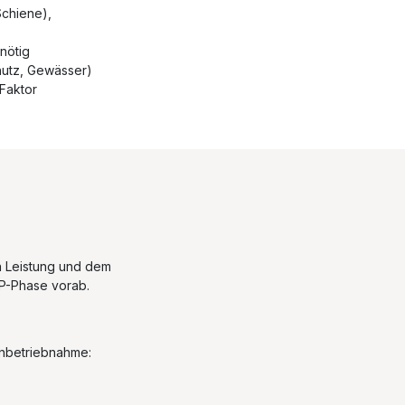
Schiene),
nötig
utz, Gewässer)
 Faktor
n Leistung und dem
VP-Phase vorab.
Inbetriebnahme: