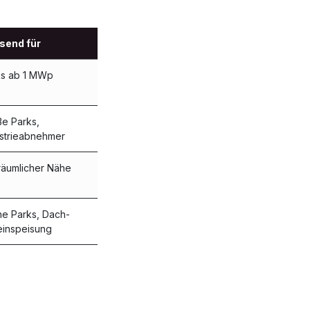
send für
ks ab 1 MWp
e Parks,
strieabnehmer
räumlicher Nähe
ne Parks, Dach-
einspeisung