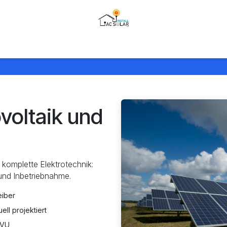
gen
Produkte
Für Partner
Über uns
Referenzen
Techni
voltaik und
komplette Elektrotechnik:
und Inbetriebnahme.
eiber
ll projektiert
EVU