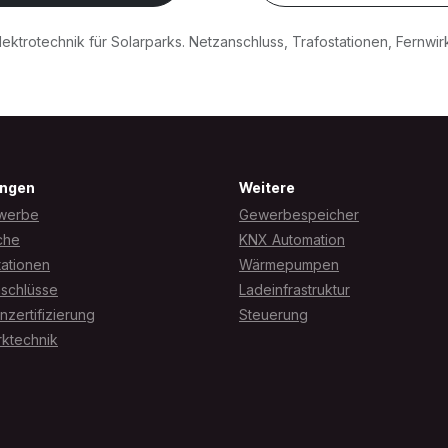
lektrotechnik für Solarparks. Netzanschluss, Trafostationen, Fernwir
ungen
Weitere
werbe
Gewerbespeicher
äche
KNX Automation
tationen
Wärmepumpen
schlüsse
Ladeinfrastruktur
nzertifizierung
Steuerung
rktechnik