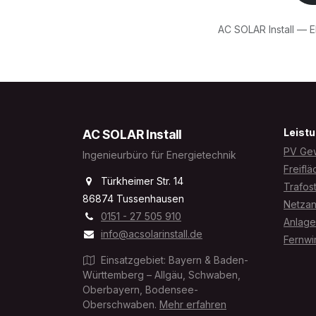
AC SOLAR Install — E
Leist
AC SOLAR Install
PV Ge
Ingenieurbüro für Energietechnik
Freifl
Türkheimer Str. 14
Trafos
86874 Tussenhausen
Netzan
0151 - 27 505 910
Anlage
info@acsolarinstall.de
Fernwi
Einsatzgebiet: Bayern & Baden-
Württemberg – Allgäu, Schwaben,
Oberbayern, Bodensee-
Oberschwaben.
Mehr erfahren