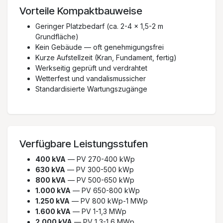
Vorteile Kompaktbauweise
Geringer Platzbedarf (ca. 2-4 x 1,5-2 m
Grundfläche)
Kein Gebäude — oft genehmigungsfrei
Kurze Aufstellzeit (Kran, Fundament, fertig)
Werkseitig geprüft und verdrahtet
Wetterfest und vandalismussicher
Standardisierte Wartungszugänge
Verfügbare Leistungsstufen
400 kVA
— PV 270-400 kWp
630 kVA
— PV 300-500 kWp
800 kVA
— PV 500-650 kWp
1.000 kVA
— PV 650-800 kWp
1.250 kVA
— PV 800 kWp-1 MWp
1.600 kVA
— PV 1-1,3 MWp
2.000 kVA
— PV 1,3-1,6 MWp