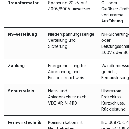
Transformator
Spannung 20 kV auf
Öl- oder
400V/800V umsetzen
Gießharz-Traf
verlustarme
Ausführung
NS-Verteilung
Niederspannungsseitige
NH-Sicherung
Verteilung und
oder
Sicherung
Leistungsschal
400V oder 8
Zählung
Energiemessung für
Wandlermessu
Abrechnung und
geeicht,
Einspeisenachweis
Fernauslesung
Schutzrelais
Netz- und
Überstrom,
Anlagenschutz nach
Erdschluss,
VDE-AR-N 4110
Kurzschluss,
Rückleistung
Fernwirktechnik
Kommunikation mit
IEC 60870-5-
Netzbetreiber
oder IEC 6185