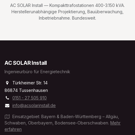
AC SOLAR Install — Kompakttrafostationen 400-3.150 kVA.
Herstellerunabhängige Projektierung, Bauüberwachung,
Inbetriebnahme. Bundesweit.
AC SOLAR Install
Ingenieurbüro für Energietechnik
Türkheimer Str. 14
86874 Tussenhausen
0151 - 27 505 910
info@acsolarinstall.de
Einsatzgebiet: Bayern & Baden-Württemberg – Allgäu,
Schwaben, Oberbayern, Bodensee-Oberschwaben.
Mehr
erfahren