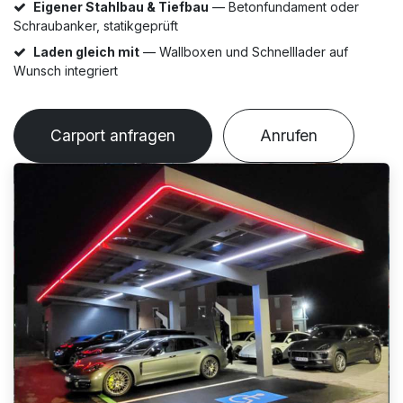
Eigener Stahlbau & Tiefbau
— Betonfundament oder
Schraubanker, statikgeprüft
Laden gleich mit
— Wallboxen und Schnelllader auf
Wunsch integriert
Carport anfragen
Anrufen