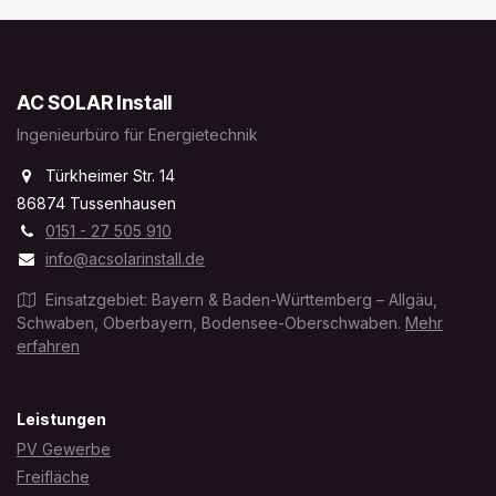
AC SOLAR Install
Ingenieurbüro für Energietechnik
Türkheimer Str. 14
86874 Tussenhausen
0151 - 27 505 910
info@acsolarinstall.de
Einsatzgebiet: Bayern & Baden-Württemberg – Allgäu,
Schwaben, Oberbayern, Bodensee-Oberschwaben.
Mehr
erfahren
Leistungen
PV Gewerbe
Freifläche