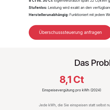
8 Ct vs. 30 Ct:
Eigenverbrauch spart 22 Ct/kWh 
Stufenlos:
Leistung wird exakt an den verfügba
Herstellerunabhängig:
Funktioniert mit jedem W
Überschusssteuerung anfragen
Das Probl
8,1 Ct
Einspeisevergütung pro kWh (2024)
Jede kWh, die Sie einspeisen statt selbst n