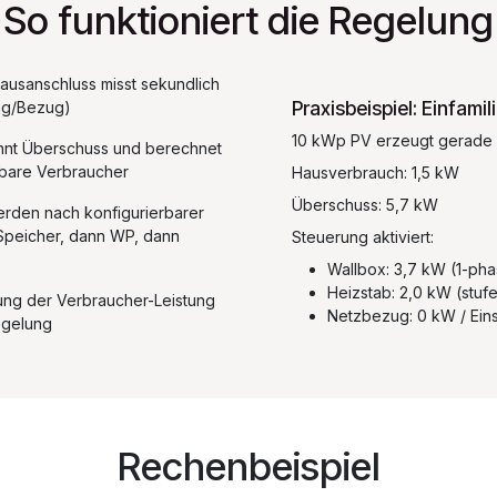
So funktioniert die Regelung
ausanschluss misst sekundlich
Praxisbeispiel: Einfami
ung/Bezug)
10 kWp PV erzeugt gerade
nt Überschuss und berechnet
rbare Verbraucher
Hausverbrauch: 1,5 kW
Überschuss: 5,7 kW
rden nach konfigurierbarer
t Speicher, dann WP, dann
Steuerung aktiviert:
Wallbox: 3,7 kW (1-pha
Heizstab: 2,0 kW (stuf
ng der Verbraucher-Leistung
Netzbezug: 0 kW / Ein
egelung
Rechenbeispiel