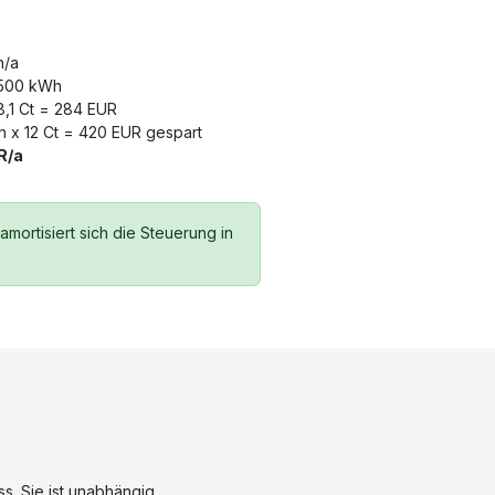
h/a
.500 kWh
8,1 Ct = 284 EUR
h x 12 Ct = 420 EUR gespart
R/a
mortisiert sich die Steuerung in
s. Sie ist unabhängig