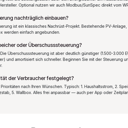
ersteller. Optional nutzen wir auch Modbus/SunSpec direkt vom WR
uerung nachträglich einbauen?
rung ist ein klassisches Nachrüst-Projekt. Bestehende PV-Anlage
ox werden einfach angebunden.
Speicher oder Überschusssteuerung?
 Die Überschusssteuerung ist aber deutlich günstiger (1.500-3.000 
er) und amortisiert sich schneller. Beginnen Sie mit der Steuerung 
r.
rität der Verbraucher festgelegt?
 Prioritäten nach Ihren Wünschen. Typisch: 1. Haushaltsstrom, 2. Spei
tab, 5. Wallbox. Alles frei anpassbar — auch per App oder Zeitplan