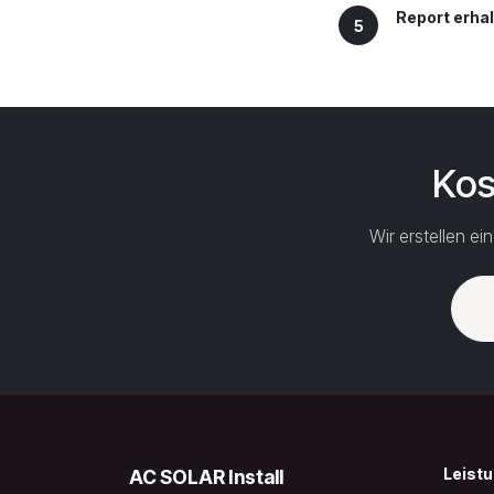
Report erha
5
Kos
Wir erstellen e
Leist
AC SOLAR Install