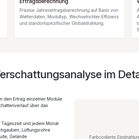
Ertragsberechnung
Präzise Jahresertragsberechnung auf Basis von
A
Wetterdaten, Modultyp, Wechselrichter-Effizienz
A
und standortspezifischer Globalstrahlung.
t
S
erschattungsanalyse im Deta
nn den Ertrag einzelner Module
chattenverlauf über das
 Tageszeit und jedem Monat
hgauben, Lüftungsrohre
de, Gelände
Farbcodierte Einstrahlu