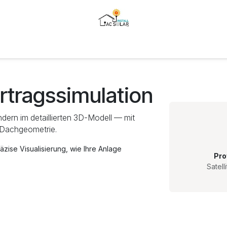
gen
Produkte
Für Partner
Über uns
Referenzen
Techni
rtragssimulation
ndern im detaillierten 3D-Modell — mit
r Dachgeometrie.
äzise Visualisierung, wie Ihre Anlage
Pro
Satell