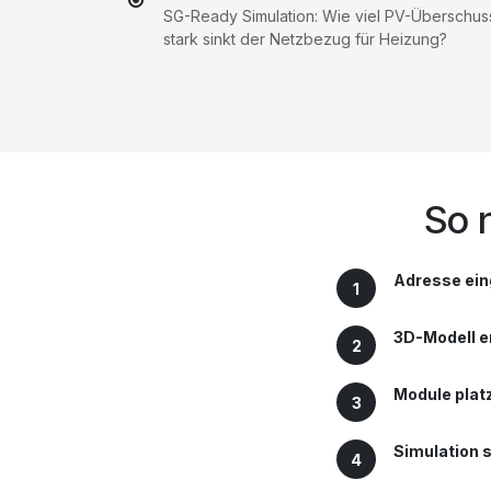
SG-Ready Simulation: Wie viel PV-Überschu
stark sinkt der Netzbezug für Heizung?
So 
Adresse ei
1
3D-Modell e
2
Module plat
3
Simulation 
4