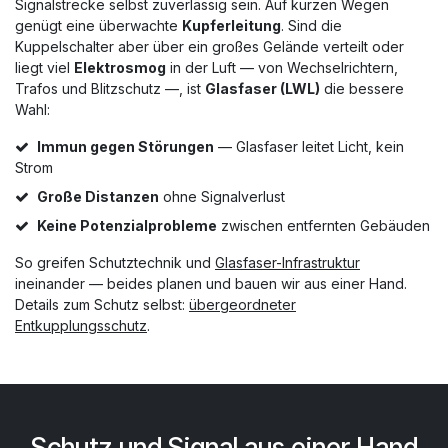
Signalstrecke selbst zuverlässig sein. Auf kurzen Wegen
genügt eine überwachte
Kupferleitung
. Sind die
Kuppelschalter aber über ein großes Gelände verteilt oder
liegt viel
Elektrosmog
in der Luft — von Wechselrichtern,
Trafos und Blitzschutz —, ist
Glasfaser (LWL)
die bessere
Wahl:
Immun gegen Störungen
— Glasfaser leitet Licht, kein
Strom
Große Distanzen
ohne Signalverlust
Keine Potenzialprobleme
zwischen entfernten Gebäuden
So greifen Schutztechnik und
Glasfaser-Infrastruktur
ineinander — beides planen und bauen wir aus einer Hand.
Details zum Schutz selbst:
übergeordneter
Entkupplungsschutz
.
Schutz und Signal aus einer Hand